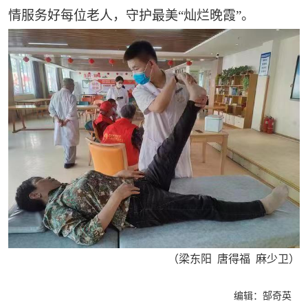
情服务好每位老人，守护最美“灿烂晚霞”。
（梁东阳 唐得福 麻少卫）
编辑：郜奇英