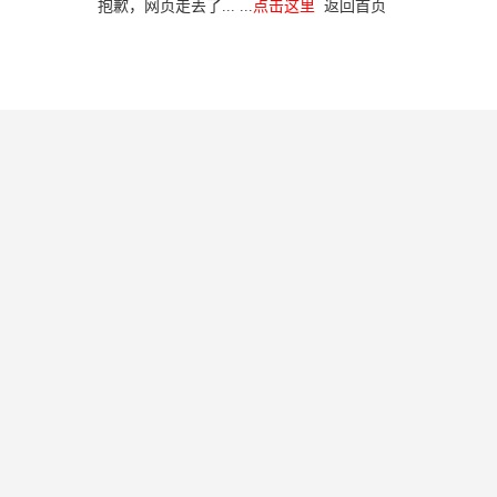
抱歉，网页走丢了... ...
点击这里
返回首页