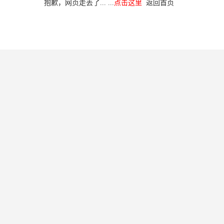
抱歉，网页走丢了... ...
点击这里
返回首页