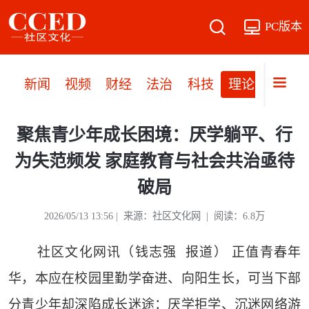
PC版本
新闻
视频
财经
法治
科技
理论
党建
聚焦青少年成长困境：厌学躺平、行
为失范频发 家庭教育与社会共治亟待
破局
2026/05/13 13:56 | 来源：社区文化网 | 阅读：6.8万
社区文化网讯（钱志强 报道） 正值青春年
华，本应在校园里勤学奋进、向阳生长，可当下部
分青少年却深陷成长迷途：厌学拒学、沉迷网络游