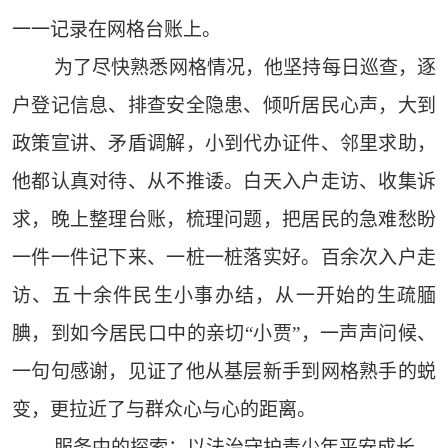
一一记录在网格台账上。
为了尽快熟悉网格情况，他坚持每日巡查，逐
户登记信息、排查安全隐患、倾听居民心声，大到
政策宣讲、矛盾调解，小到代办证件、邻里求助，
他都认真对待、从不推诿。白天入户走访、收集诉
求，晚上整理台账，梳理问题，把居民的急难愁盼
一件一件记下来、一桩一桩落实好。百余次入户走
访、五十余件民生小事办结，从一开始的生疏腼
腆，到如今居民口中的亲切“小贾”，一声声问候、
一句句感谢，见证了他从基层新手到网格熟手的蜕
变，更拉近了与群众心与心的距离。
服务中的探索：以法治守护青少年平安成长