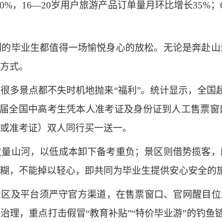
0%，16—20岁用户旅游产品订单量月环比增长35%；
毕业生都值得一场愉悦身心的放松。无论是奔赴山
方式。
景点都不失时机地抛来“福利”。统计显示，全国超
026届全国中高考生凭本人准考证及身份证到人工售票
或准考证）双人同行买一送一。
山河，以低成本卸下备考重负；景区则借势揽客，
糊，不能掉以轻心，即共同为毕业生提供安心安全的
区及平台须严守官方渠道，在售票窗口、官网醒目位置
理，重点打击假冒“教育补贴”“特价毕业游”的钓鱼链