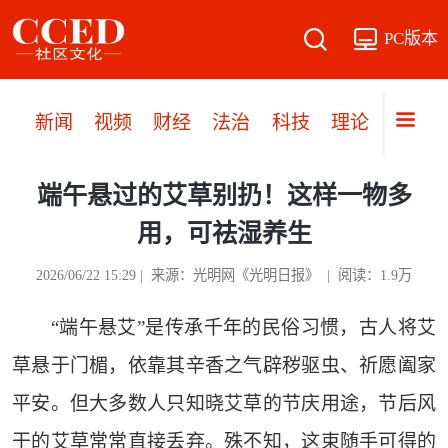
PC版本
新闻
视频
财经
法治
科技
理论
党建
端午悬过的艾草别扔！这样一物多
用，可祛湿养生
2026/06/22 15:29 | 来源：光明网《光明日报》 | 阅读：1.9万
“端午悬艾”是传承千年的民俗习惯，古人将艾
草悬于门楣，依靠其辛香之气辟秽驱虫、祈愿阖家
平安。但大多数人只知晓艾草的节庆用途，节后风
干的艾草常常直接丢弃。殊不知，这束随手可得的