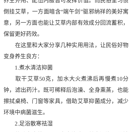
养生外用、配伍内服皆可发挥价值。而民俗里习惯
倒挂艾草，一方面暗含“端午剑”驱邪纳祥的美好寓
意，另一方面也能让艾草内部有效成分回流蓄积，
保留更好药效。
在这里和大家分享几种实用用法，让民俗好物
变身养生良方：
1.煮水清洁抑菌
取干艾草50克，加水大火煮沸后再慢煮10分
钟，滤出药汁。既可稀释后泡澡、全身熏蒸，也能
擦拭桌椅、门窗等家具，借助艾草抑菌成分，减少
环境中病菌滋生。
2.足浴散寒祛湿