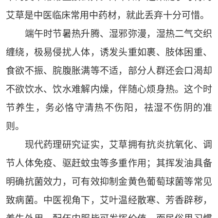
艾草是中医临床常用中药材，就此丢弃十分可惜。
端午时节暑热升腾、湿邪弥漫，湿热二气交织
缠绕，极易侵扰人体，诱发头重如裹、肢体困重、
食欲不振、脘腹胀满等不适，部分人群还会口渴却
不欲饮水、饮水难解内燥，伴随心烦身热。这个时
节养生，务必恪守清热不伤阳，祛湿不伤阴的准
则。
现代药理研究证实，艾草拥有抗炎抗氧化、调
节人体免疫、驱赶蚊虫等多重作用；其挥发油具备
明确抗菌效力，可有效抑制金黄色葡萄球菌等常见
致病菌。中医视角下，艾叶温经散寒、芳香辟秽，