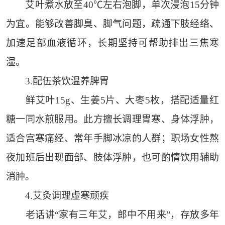
艾叶煮水放至40℃左右泡脚，单次浸泡15分钟
为宜。能够改善脚臭、脚气问题，疏通下肢经络、
加速足部血液循环，长期坚持可帮助排出三焦寒
湿。
3.配伍茶饮温养脾胃
鲜艾叶15g、生姜5片、大枣5枚，搭配适量红
糖一同水煎服用。此方擅长调理胃寒、身体浮肿，
适合宫寒痛经、常年手脚冰凉的人群；职场女性熬
夜加班后出现面部、肢体浮肿，也可酌情饮用辅助
消肿。
4.艾灸调理虚寒顽疾
老话讲“家有三年艾，郎中不用来”，存放多年