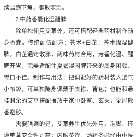
续温煦下焦、驱散寒湿。
7.中药香囊化湿醒脾
除单独使用艾草外，还可搭配经典药材制作随
身香囊。传统配伍配方：苍术+白芷：苍术燥湿健
脾，白芷通窍散邪，两味药材合用，芳香化湿、醒
脾开胃，完美适配仲夏暑湿困脾带来的周身困顿、
胃口不佳。制作与用法：把调配好的药材装入透气
小布袋，可单独随身佩戴于衣襟、背包；也能和悬
挂剩余的艾草搭配摆放于家中卧室、玄关，全屋散
香避秽。
需要强调的是，艾草养生优先外用，泡脚、环
境熏蒸安全性更高；内服茶饮、汤药务必经由中医