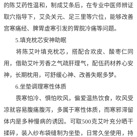
的陈艾药性温和，制成艾条后，在专业中医师辨证
取穴指导下，艾灸关元、足三里等穴位，能够改善
宫寒痛经、脾胃虚寒引发的胃脘冷痛等问题。
5.填充枕芯安神助眠
将陈艾叶填充枕芯，搭配合欢皮、酸枣仁同
用，借助艾叶芳香之气疏肝理气，配伍药材养心安
神，长期枕用，可舒缓心神、改善失眠多梦。
6.坐垫调理寒性体质
畏寒怕冷、惧怕吹风，偏爱温热饮食，吹风受
凉就容易腹痛腹泻，多属于寒性体质，而寒邪滞留
体内是多种慢病的诱因。可取500克艾叶充分晒干
揉碎，装入纱布袋缝制为坐垫，日常久坐使用，持