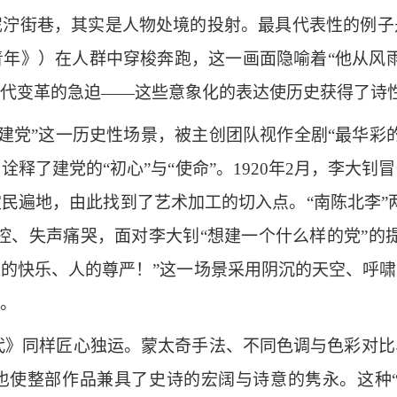
泥泞街巷，其实是人物处境的投射。最具代表性的例子
年》）在人群中穿梭奔跑，这一画面隐喻着“他从风
代变革的急迫——这些意象化的表达使历史获得了诗
建党”这一历史性场景，被主创团队视作全剧“最华彩
释了建党的“初心”与“使命”。1920年2月，李大
民遍地，由此找到了艺术加工的切入点。“南陈北李”
控、失声痛哭，面对李大钊“想建一个什么样的党”的
的快乐、人的尊严！”这一场景采用阴沉的天空、呼
。
代》同样匠心独运。蒙太奇手法、不同色调与色彩对比
使整部作品兼具了史诗的宏阔与诗意的隽永。这种“