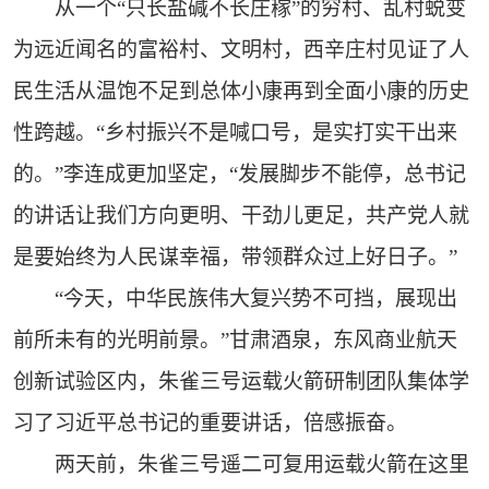
从一个“只长盐碱不长庄稼”的穷村、乱村蜕变
为远近闻名的富裕村、文明村，西辛庄村见证了人
民生活从温饱不足到总体小康再到全面小康的历史
性跨越。“乡村振兴不是喊口号，是实打实干出来
的。”李连成更加坚定，“发展脚步不能停，总书记
的讲话让我们方向更明、干劲儿更足，共产党人就
是要始终为人民谋幸福，带领群众过上好日子。”
“今天，中华民族伟大复兴势不可挡，展现出
前所未有的光明前景。”甘肃酒泉，东风商业航天
创新试验区内，朱雀三号运载火箭研制团队集体学
习了习近平总书记的重要讲话，倍感振奋。
两天前，朱雀三号遥二可复用运载火箭在这里