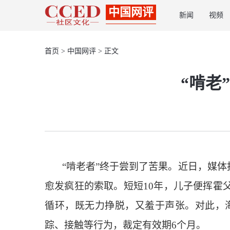
中国网评
新闻
视频
首页
>
中国网评
> 正文
“啃老
“啃老者”终于尝到了苦果。近日，媒体报
愈发疯狂的索取。短短10年，儿子便挥霍
循环，既无力挣脱，又羞于声张。对此，
踪、接触等行为，裁定有效期6个月。