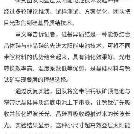
研究团队向叠层太阳能电池技术发起冲锋——
经过多轮理论推演、试样测试、方案优化，团队把
目光聚焦到硅基异质结技术。
章文峰告诉记者，硅基异质结是一种能够结合
晶体硅与非晶硅的先进太阳能电池技术，可将不同
带隙材料的优势结合起来，具有钝化效果好、光电
转换效率高、温度系数低等优势，是晶硅材料与钙
钛矿实现叠层的理想选择。
通过反复实验，团队将宽带隙钙钛矿顶电池与
窄带隙晶硅异质结底电池上下串联，让钙钛矿先吸
收并转化短波长光、晶硅再吸收透射过来的长波长
光。实验结果显示，这种小尺寸超高效叠层太阳能