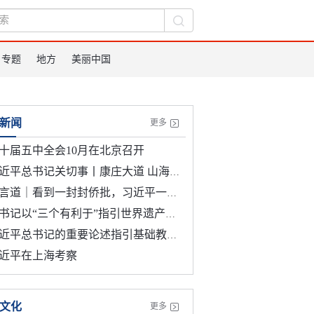
专题
地方
美丽中国
新闻
更多
十届五中全会10月在北京召开
近平总书记关切事丨康庄大道 山海偕行
言道｜看到一封封侨批，习近平一席话意味深长
书记以“三个有利于”指引世界遗产申报保护
近平总书记的重要论述指引基础教育改革发展开创新局面
近平在上海考察
文化
更多