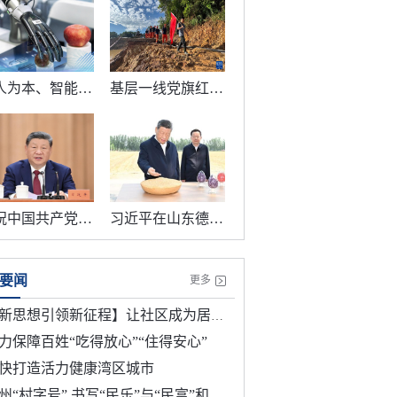
以人为本、智能向善 总书记引领推动这项“年轻的事业”
基层一线党旗红丨挺膺冲锋 同心战风雨
庆祝中国共产党成立105周年大会在京隆重举行
习近平在山东德州考察
要闻
更多
新思想引领新征程】让社区成为居民最放心最安心的港湾
力保障百姓“吃得放心”“住得安心”
快打造活力健康湾区城市
州“村字号” 书写“民乐”与“民富”和谐共进