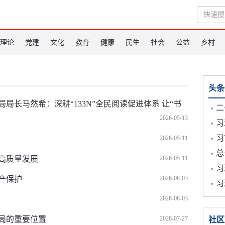
理论
党建
文化
教育
健康
民生
社会
公益
乡村
头条
长马然希：深耕“133N”全民阅读促进体系 让“书
二
2026-05-13
习
习
2026-05-11
总
高质量发展
2026-05-11
习
产保护
2026-08-03
习
2026-08-03
局的重要位置
2026-07-27
社区