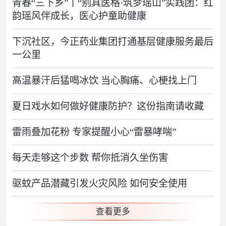
青春“三下乡”丨“别具医格·筑梦瑶山”实践团：红
韵瑶风伴成长，医心护童助健康
下沉社区，今正药业集团打通基层健康服务最后
一公里
高温暴汗后猛喝冰饮 当心胸痛、心梗找上门
夏日戏水如何做好健康防护？这份指南请收藏
雷雨叠加花粉 专家提醒小心“雷暴哮喘”
每天走够这个步数 帮你抵消久坐伤害
驱蚊产品潜藏引发火灾风险 如何安全使用
查看更多